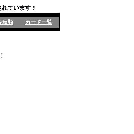
み種類
カード一覧
！
！