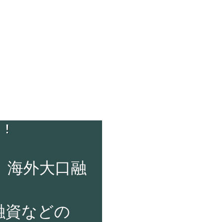
、海外大口融
資などの